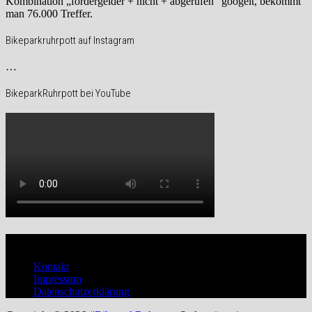
Kombination „fördergelder + nicht + abgerufen“ googelt, bekommt
man 76.000 Treffer.
Bikeparkruhrpott auf Instagram
…
BikeparkRuhrpott bei YouTube
Verwaltung
Kontakt
Impressum
Datenschutzerklärung