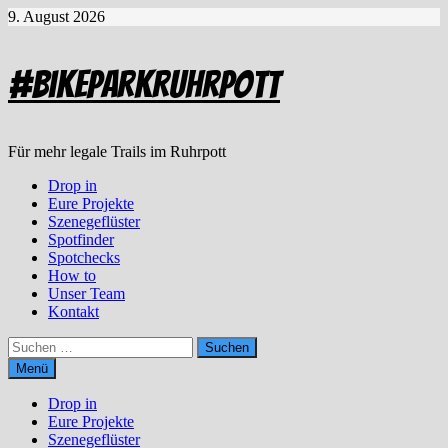
Zum
9. August 2026
Inhalt
springen
#BikeparkRuhrpott
Für mehr legale Trails im Ruhrpott
Drop in
Eure Projekte
Szenegeflüster
Spotfinder
Spotchecks
How to
Unser Team
Kontakt
Suchen
nach:
Menü
Drop in
Eure Projekte
Szenegeflüster