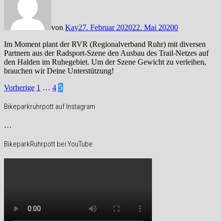
von
Kay
27. Februar 2020
22. Mai 2020
0
Im Moment plant der RVR (Regionalverband Ruhr) mit diversen
Partnern aus der Radsport-Szene den Ausbau des Trail-Netzes auf
den Halden im Ruhegebiet. Um der Szene Gewicht zu verleihen,
brauchen wir Deine Unterstützung!
Seitennummerierung
Vorherige
1
…
4
5
der
Bikeparkruhrpott auf Instagram
Beiträge
…
BikeparkRuhrpott bei YouTube