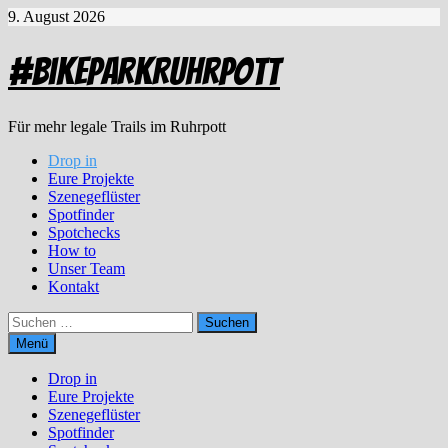
Zum
9. August 2026
Inhalt
springen
#BikeparkRuhrpott
Für mehr legale Trails im Ruhrpott
Drop in
Eure Projekte
Szenegeflüster
Spotfinder
Spotchecks
How to
Unser Team
Kontakt
Suchen
nach:
Menü
Drop in
Eure Projekte
Szenegeflüster
Spotfinder