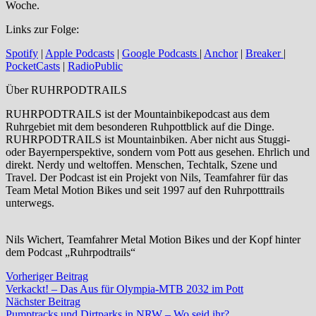
Woche.
Links zur Folge:
Spotify
|
Apple Podcasts
|
Google Podcasts
|
Anchor
|
Breaker
|
PocketCasts
|
RadioPublic
Über RUHRPODTRAILS
RUHRPODTRAILS ist der Mountainbikepodcast aus dem
Ruhrgebiet mit dem besonderen Ruhpottblick auf die Dinge.
RUHRPODTRAILS ist Mountainbiken. Aber nicht aus Stuggi-
oder Bayernperspektive, sondern vom Pott aus gesehen. Ehrlich und
direkt. Nerdy und weltoffen. Menschen, Techtalk, Szene und
Travel. Der Podcast ist ein Projekt von Nils, Teamfahrer für das
Team Metal Motion Bikes und seit 1997 auf den Ruhrpotttrails
unterwegs.
Nils Wichert, Teamfahrer Metal Motion Bikes und der Kopf hinter
dem Podcast „Ruhrpodtrails“
Beitragsnavigation
Vorheriger
Vorheriger Beitrag
Beitrag:
Verkackt! – Das Aus für Olympia-MTB 2032 im Pott
Nächster
Nächster Beitrag
Beitrag:
Pumptracks und Dirtparks in NRW – Wo seid ihr?