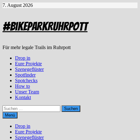
Zum
7. August 2026
Inhalt
springen
#BikeparkRuhrpott
Für mehr legale Trails im Ruhrpott
Drop in
Eure Projekte
Szenegeflüster
Spotfinder
Spotchecks
How to
Unser Team
Kontakt
Suchen
nach:
Menü
Drop in
Eure Projekte
Szenegeflüster