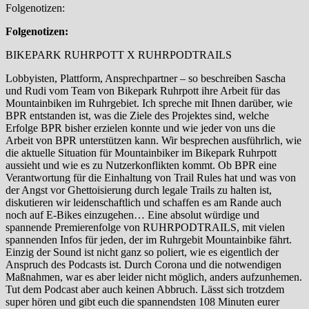
Folgenotizen:
Folgenotizen:
BIKEPARK RUHRPOTT X RUHRPODTRAILS
Lobbyisten, Plattform, Ansprechpartner – so beschreiben Sascha
und Rudi vom Team von Bikepark Ruhrpott ihre Arbeit für das
Mountainbiken im Ruhrgebiet. Ich spreche mit Ihnen darüber, wie
BPR entstanden ist, was die Ziele des Projektes sind, welche
Erfolge BPR bisher erzielen konnte und wie jeder von uns die
Arbeit von BPR unterstützen kann. Wir besprechen ausführlich, wie
die aktuelle Situation für Mountainbiker im Bikepark Ruhrpott
aussieht und wie es zu Nutzerkonflikten kommt. Ob BPR eine
Verantwortung für die Einhaltung von Trail Rules hat und was von
der Angst vor Ghettoisierung durch legale Trails zu halten ist,
diskutieren wir leidenschaftlich und schaffen es am Rande auch
noch auf E-Bikes einzugehen… Eine absolut würdige und
spannende Premierenfolge von RUHRPODTRAILS, mit vielen
spannenden Infos für jeden, der im Ruhrgebit Mountainbike fährt.
Einzig der Sound ist nicht ganz so poliert, wie es eigentlich der
Anspruch des Podcasts ist. Durch Corona und die notwendigen
Maßnahmen, war es aber leider nicht möglich, anders aufzunhemen.
Tut dem Podcast aber auch keinen Abbruch. Lässt sich trotzdem
super hören und gibt euch die spannendsten 108 Minuten eurer