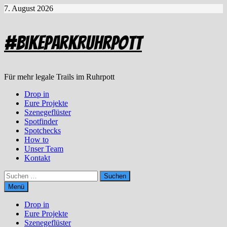
Zum
7. August 2026
Inhalt
springen
#BikeparkRuhrpott
Für mehr legale Trails im Ruhrpott
Drop in
Eure Projekte
Szenegeflüster
Spotfinder
Spotchecks
How to
Unser Team
Kontakt
Suchen
nach:
Menü
Drop in
Eure Projekte
Szenegeflüster